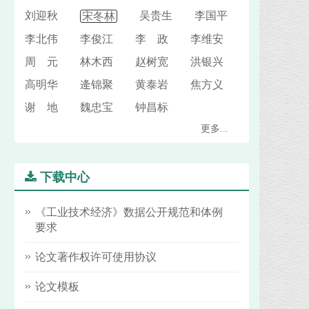
刘迎秋
吴贵生 李国平
宋冬林
李北伟 李俊江 李 政 李维安
周 元 林木西 赵树宽 洪银兴
高明华 逄锦聚 黄泰岩 焦方义
谢 地 魏忠宝 钟昌标
更多...
下载中心
《工业技术经济》数据公开规范和体例
要求
论文著作权许可使用协议
论文模板