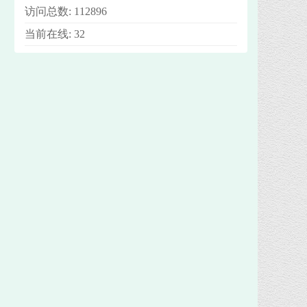
访问总数:
112896
当前在线:
32