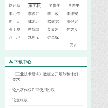
刘迎秋
吴贵生 李国平
宋冬林
李北伟 李俊江 李 政 李维安
周 元 林木西 赵树宽 洪银兴
高明华 逄锦聚 黄泰岩 焦方义
谢 地 魏忠宝 钟昌标
更多...
下载中心
《工业技术经济》数据公开规范和体例
要求
论文著作权许可使用协议
论文模板