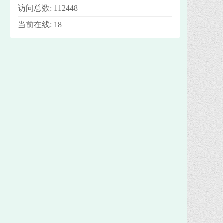
访问总数:
112448
当前在线:
18